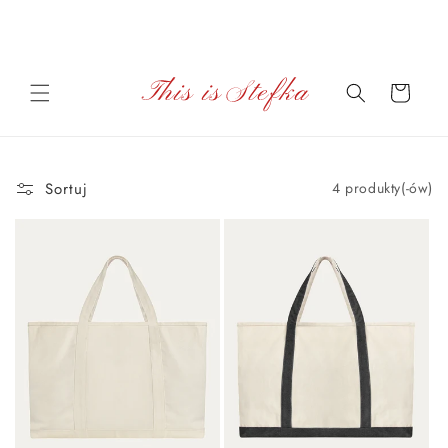
Przejdź
Darmowa wysyłka na zamówienia powyżej 600 zł na terenie
do
Polski.
treści
Koszyk
Sortuj
4 produkty(-ów)