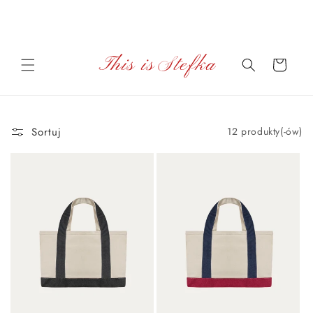
Przejdź
Darmowa wysyłka na zamówienia powyżej 600 zł na terenie
do
Polski.
treści
Koszyk
Sortuj
12 produkty(-ów)